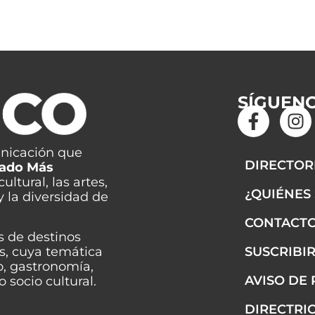
SÍGUEN
F
I
a
n
c
s
nicación que
e
t
DIRECTOR
tado Más
b
a
ltural, las artes,
¿QUIÉNES
y la diversidad de
o
g
o
r
CONTACT
k
a
s de destinos
-
m
es, cuya temática
SUSCRIBI
o, gastronomía,
f
AVISO DE
 socio cultural.
DIRECTRI