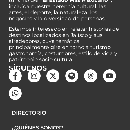
turismo del
“El Estado Más Mexicano”,
incluida nuestra herencia cultural, las
artes, el deporte, la naturaleza, los
negocios y la diversidad de personas.
Estamos interesado en relatar historias de
destinos localizados en Jalisco y sus
alrededores, cuya temática
principalmente gire en torno a turismo,
gastronomía, costumbres, estilo de vida y
patrimonio socio cultural.
SÍGUENOS
F
W
I
X
S
T
Y
a
h
n
-
p
h
o
c
a
s
t
o
r
u
e
t
t
w
t
e
t
b
s
a
i
i
a
u
o
a
g
t
f
d
b
DIRECTORIO
o
p
r
t
y
s
e
k
p
a
e
¿QUIÉNES SOMOS?