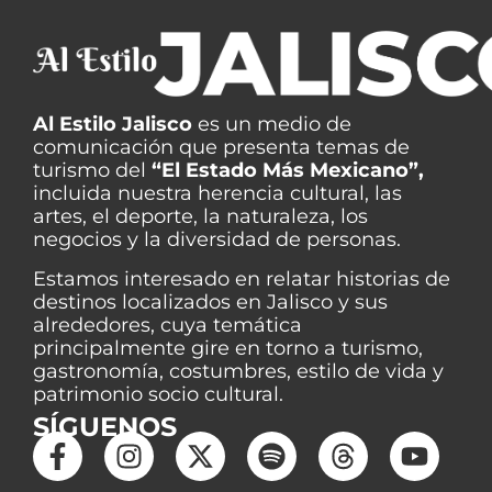
Al Estilo Jalisco
es un medio de
comunicación que presenta temas de
turismo del
“El Estado Más Mexicano”,
incluida nuestra herencia cultural, las
artes, el deporte, la naturaleza, los
negocios y la diversidad de personas.
Estamos interesado en relatar historias de
destinos localizados en Jalisco y sus
alrededores, cuya temática
principalmente gire en torno a turismo,
gastronomía, costumbres, estilo de vida y
patrimonio socio cultural.
SÍGUENOS
F
W
I
X
S
T
Y
a
h
n
-
p
h
o