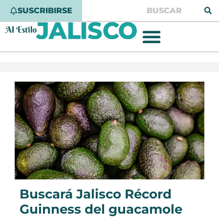
Ir
Buscar
SUSCRIBIRSE
al
contenido
Buscará Jalisco Récord
Guinness del guacamole