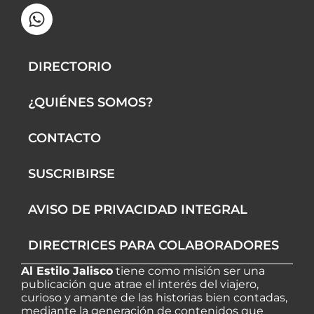
c
a
s
t
o
r
u
e
t
t
w
t
e
t
b
s
a
i
i
a
u
o
a
g
t
f
d
b
DIRECTORIO
o
p
r
t
y
s
e
k
p
a
e
¿QUIÉNES SOMOS?
-
m
r
f
CONTACTO
SUSCRIBIRSE
AVISO DE PRIVACIDAD INTEGRAL
DIRECTRICES PARA COLABORADORES
Al Estilo Jalisco
tiene como misión ser una
publicación que atrae el interés del viajero,
curioso y amante de las historias bien contadas,
mediante la generación de contenidos que