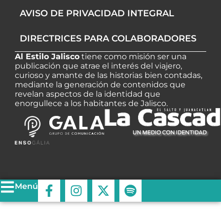
AVISO DE PRIVACIDAD INTEGRAL
DIRECTRICES PARA COLABORADORES
Al Estilo Jalisco
tiene como misión ser una
publicación que atrae el interés del viajero,
curioso y amante de las historias bien contadas,
mediante la generación de contenidos que
revelan aspectos de la identidad que
enorgullece a los habitantes de Jalisco.
F
I
X
S
Menú
a
n
-
p
c
s
t
o