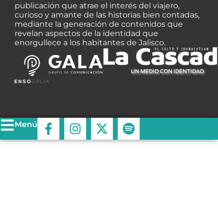
publicación que atrae el interés del viajero,
curioso y amante de las historias bien contadas,
mediante la generación de contenidos que
revelan aspectos de la identidad que
enorgullece a los habitantes de Jalisco.
F
I
X
S
Menú
a
n
-
p
c
s
t
o
e
t
w
t
b
a
i
i
o
g
t
f
o
r
t
y
k
a
e