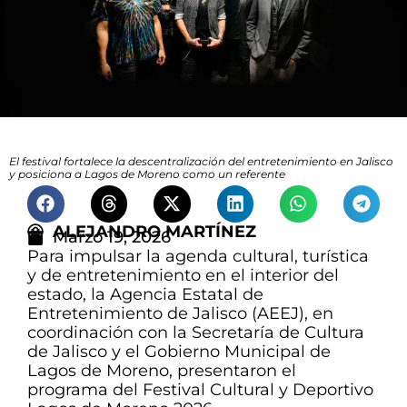
El festival fortalece la descentralización del entretenimiento en Jalisco
y posiciona a Lagos de Moreno como un referente
ALEJANDRO MARTÍNEZ
Marzo 19, 2026
Para impulsar la agenda cultural, turística
y de entretenimiento en el interior del
estado, la Agencia Estatal de
Entretenimiento de Jalisco (AEEJ), en
coordinación con la Secretaría de Cultura
de Jalisco y el Gobierno Municipal de
Lagos de Moreno, presentaron el
programa del Festival Cultural y Deportivo