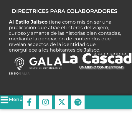
DIRECTRICES PARA COLABORADORES
Al Estilo Jalisco
tiene como misión ser una
publicación que atrae el interés del viajero,
curioso y amante de las historias bien contadas,
mediante la generación de contenidos que
revelan aspectos de la identidad que
enorgullece a los habitantes de Jalisco.
F
I
X
S
Menú
a
n
-
p
c
s
t
o
e
t
w
t
b
a
i
i