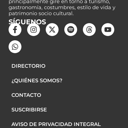
principalmente gire en torno a turismo,
gastronomía, costumbres, estilo de vida y
patrimonio socio cultural.
SÍGUENOS
F
W
I
X
S
T
Y
a
h
n
-
p
h
o
c
a
s
t
o
r
u
e
t
t
w
t
e
t
b
s
a
i
i
a
u
o
a
g
t
f
d
b
DIRECTORIO
o
p
r
t
y
s
e
k
p
a
e
¿QUIÉNES SOMOS?
-
m
r
f
CONTACTO
SUSCRIBIRSE
AVISO DE PRIVACIDAD INTEGRAL